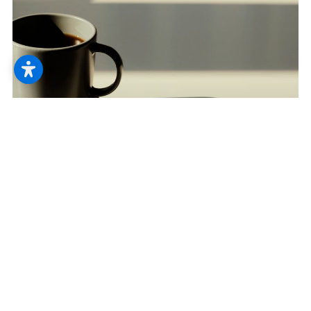
--
--
Innenliegender Sonnenschutz
Rollos und Co. schützen vor Licht, Hitze
und neugierigen Blicken. Ob Sofa und Co.
noch wissen, wie die Sonne eigentlich
aussieht?