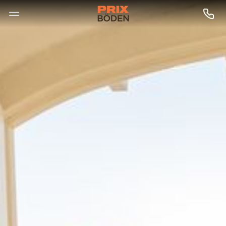
--

