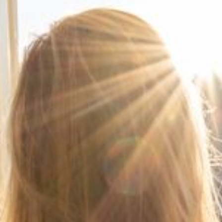
--
--