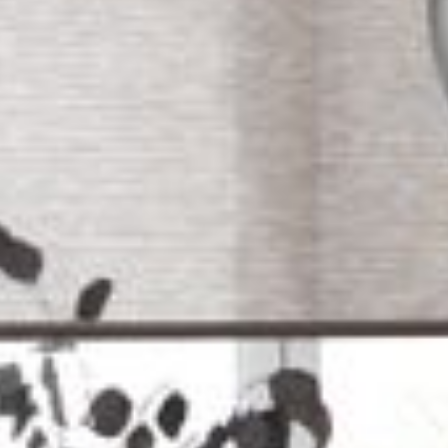
--
--