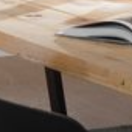
--
--