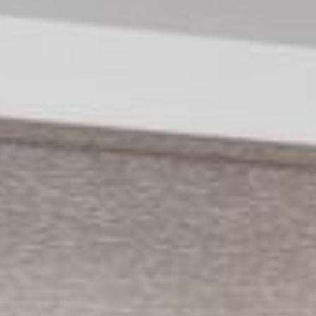
--
--