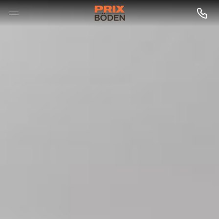
--

