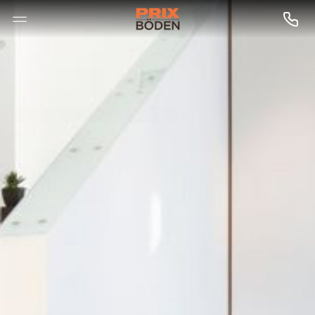
--

