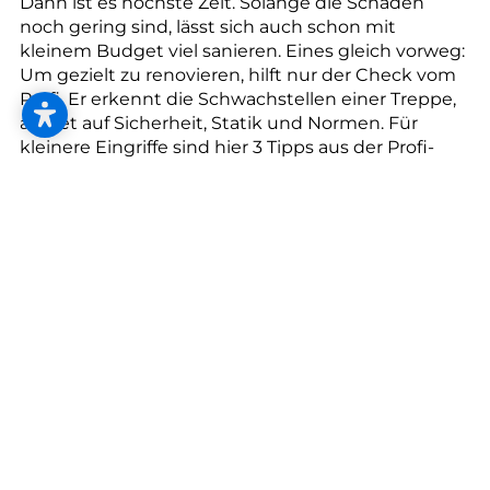
--
Dann ist es höchste Zeit. Solange die Schäden
noch gering sind, lässt sich auch schon mit
kleinem Budget viel sanieren. Eines gleich vorweg:
Um gezielt zu renovieren, hilft nur der Check vom
Profi. Er erkennt die Schwachstellen einer Treppe,
achtet auf Sicherheit, Statik und Normen. Für
kleinere Eingriffe sind hier 3 Tipps aus der Profi-
Trickkiste:
Facelift mit Teppichmatten:
Sind die Treppenstufen leicht ausgetreten, können
Sie die Spuren günstig mit selbstklebenden
Teppichmatten kaschieren.
Einheitlicher Look:
Vorgefertigte Treppensysteme ermöglichen die
Kombination mit elastischen Design-
Bodenbelägen. Sie sind auf nahezu allen
Untergründen rasch verlegt und sofort begehbar.
Holztreppen als Glanzstück: