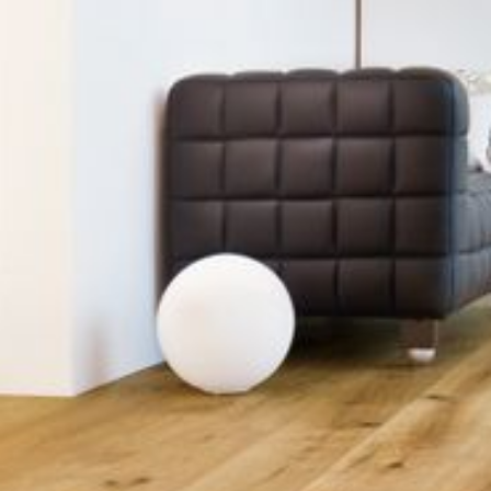
--
--