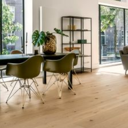
--
--