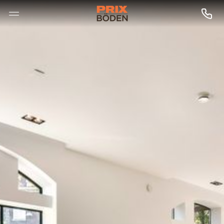
--

