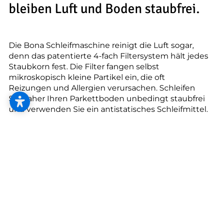
--
bleiben Luft und Boden staubfrei.
Die Bona Schleifmaschine reinigt die Luft sogar,
denn das patentierte 4-fach Filtersystem hält jedes
--
Staubkorn fest. Die Filter fangen selbst
mikroskopisch kleine Partikel ein, die oft
Reizungen und Allergien verursachen. Schleifen
Sie daher Ihren Parkettboden unbedingt staubfrei
und verwenden Sie ein antistatisches Schleifmittel.
Saubere Arbeit, saubere Weste!
Gute Neuigkeiten für alle, die sich nach dem
Abschleifen oft stundenlang mit Staubsauger und
Besen durch den Staub kämpfen: Das hat endlich
ein Ende. Da sich der Holzstaub nicht absetzt,
können auch Parkettlack oder andere
Oberflächenveredelungen gleich auf die saubere
Oberfläche aufgetragen werden. Besonders
innovativ: Das nachhaltige Parkett-Einfärbesystem