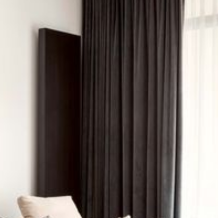
--
--