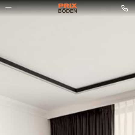
--

